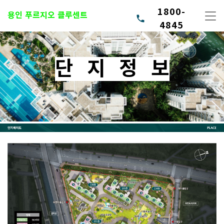
1800-
용인 푸르지오 클루센트
phone
4845
단 지 정 보