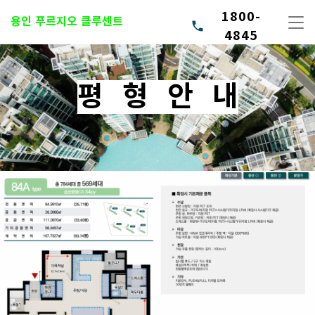
1800-
용인 푸르지오 클루센트
phone
4845
평 형 안 내