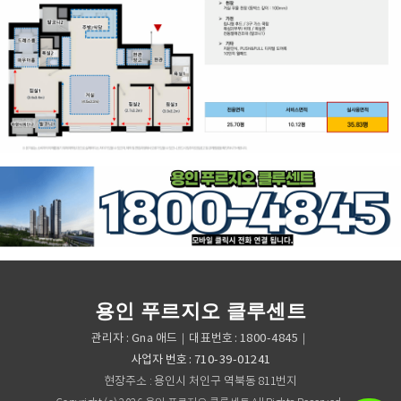
용인 푸르지오 클루센트
관리자 : Gna 애드｜대표번호 : 1800-4845｜
사업자 번호 : 710-39-01241
현장주소 : 용인시 처인구 역북동 811번지