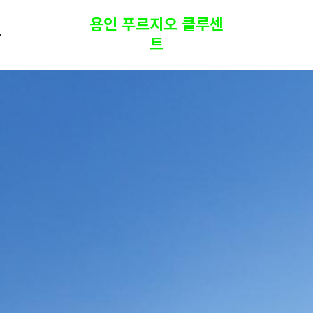
용인 푸르지오 클루센
트