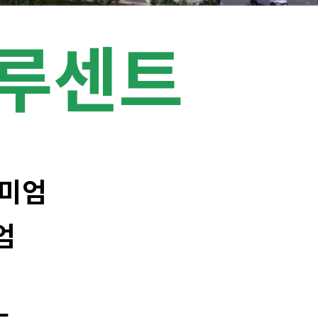
클루센트
리미엄
엄