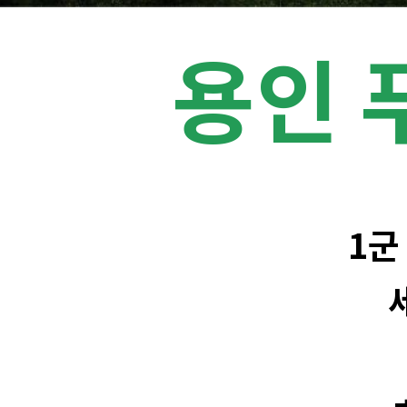
용인 
1군