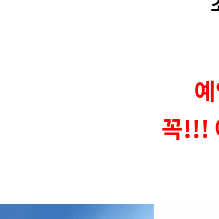
예
꼭!!